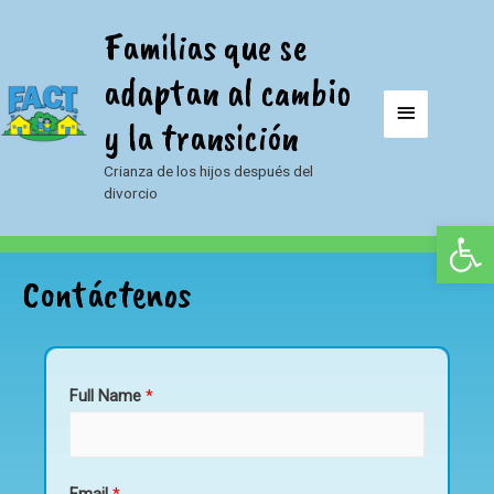
Ir
Familias que se
al
contenido
adaptan al cambio
Menú
y la transición
principal
Crianza de los hijos después del
divorcio
Open 
Contáctenos
Full Name
*
Email
*